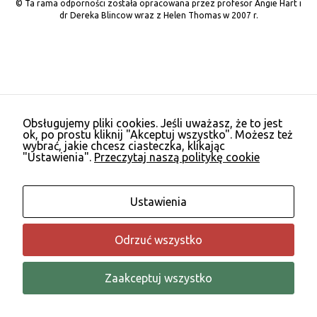
© Ta rama odporności została opracowana przez profesor Angie Hart i
nie są
dr Dereka Blincow wraz z Helen Thomas w 2007 r.
opcjonalne. Są
one potrzebne
do
funkcjonowania
strony
internetowej.
Obsługujemy pliki cookies. Jeśli uważasz, że to jest
Statystyka
ok, po prostu kliknij "Akceptuj wszystko". Możesz też
wybrać, jakie chcesz ciasteczka, klikając
Abyśmy mogli
"Ustawienia".
Przeczytaj naszą politykę cookie
poprawić
funkcjonalność
i strukturę
strony
Ustawienia
internetowej,
na podstawie
tego, jak
Odrzuć wszystko
strona jest
używana.
Zaakceptuj wszystko
Doświadczenie